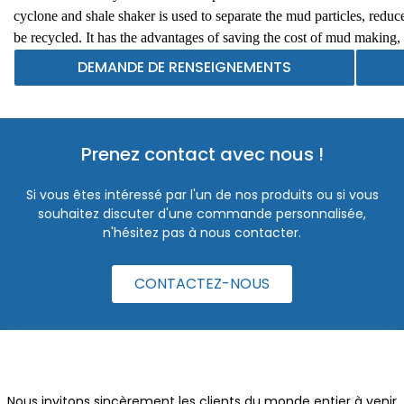
cyclone and shale shaker is used to separate the mud particles, reduc
be recycled. It has the advantages of saving the cost of mud making,
and reducing environmental pollution.ASC series desander can be m
DEMANDE DE RENSEIGNEMENTS
horizontal directional drilling rig, pipe jacking machine, etc.
Prenez contact avec nous !
Si vous êtes intéressé par l'un de nos produits ou si vous
souhaitez discuter d'une commande personnalisée,
n'hésitez pas à nous contacter.
CONTACTEZ-NOUS
Nous invitons sincèrement les clients du monde entier à venir