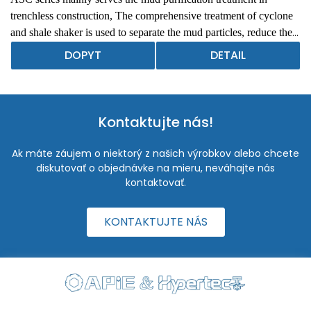
trenchless construction, The comprehensive treatment of cyclone
and shale shaker is used to separate the mud particles, reduce the
sand content of the mud, so that the mud can be recycled. It has
DOPYT
DETAIL
the advantages of saving the cost of mud making, meeting the
requirements of construction grouting, and reducing
environmental pollution.ASC series desander can be matched
with the construction equipment includes horizontal directional
Kontaktujte nás!
drilling rig, pipe jacking machine, etc.
Ak máte záujem o niektorý z našich výrobkov alebo chcete
diskutovať o objednávke na mieru, neváhajte nás
kontaktovať.
KONTAKTUJTE NÁS